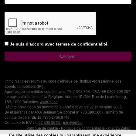
Je suis d'accord avec
termse de confidentialité
Immo Nano est soumis au code d'éthique de l'Institut Professionnel des
agents Immobiliers (IPI).
Agent agréé immobilier-courtier avec IPI n° 503.398 - TVA: BE 0807 393 257
Le pays d'attribution est la Belgique. Adresse IPI/BIV: Rue de Luxembourg,
16B, 1000 Bruxelles.
www.ipi.be
Déontologie:
Code de déontologie - Arrête royal de 27 septembre 2006
BA et garantie par AXA Belgium SA (contrat n° 730.390.160). Numéro de
compte de tiers: BE 11 7380 2466 9748
Contactez le BIV via
02 505 38 50
|
info@biv.be
Politique de cookie
-
Politique de confidentialité
- © 2015
Zabun
Ce site utilise des cookies qui garantissent une expérience