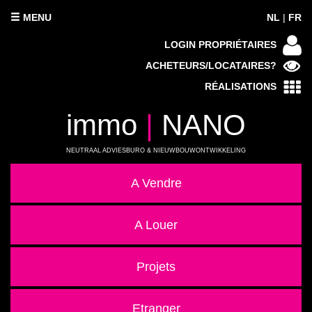
MENU
NL
|
FR
LOGIN PROPRIÉTAIRES
ACHETEURS/LOCATAIRES?
RÉALISATIONS
immo
|
NANO
NEUTRAAL ADVIESBURO & NIEUWBOUWONTWIKKELING
A Vendre
A Louer
Projets
Etranger