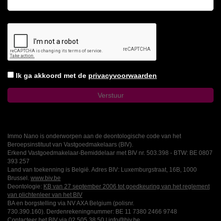
Ik ga akkoord met de
privacyvoorwaarden
Immo Nano is onderworpen aan de deontologische code van het
Beroepsinstituut van Vastgoedmakelaars (BIV).
Erkend Vastgoedmakelaar-Bemiddelaar met BIV nr. 503.398 - BTW: BE 0807
393 257
Land van toekenning is België. Adres BIV: Luxemburgstraat, 16B, 1000
Brussel.
www.biv.be
Deontologie:
KB van 27 september 2006 tot goedkeuring van het reglement
van plichtenleer van het BIV
BA en borgstelling via NV AXA Belgium (polisnr.
730.390.160). Derdenrekeningnummer: BE 11 7380 2466 9748
Contacteer het BIV via
02 505 38 50
|
info@biv.be