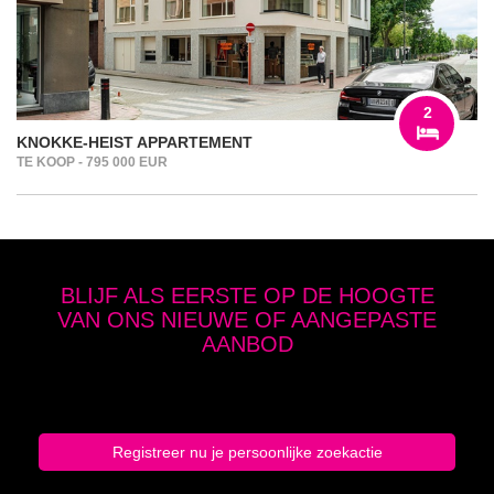
2
KNOKKE-HEIST APPARTEMENT
TE KOOP - 795 000 EUR
BLIJF ALS EERSTE OP DE HOOGTE
VAN ONS NIEUWE OF AANGEPASTE
AANBOD
Geef hier je zoekcriteria op en schrijf je in
Registreer nu je persoonlijke zoekactie